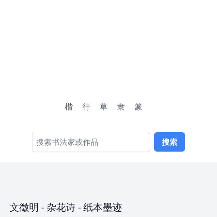
楷
行
草
隶
篆
搜索
文徵明
-
杂花诗
- 纸本墨迹