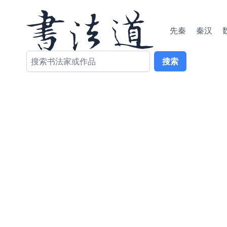
先秦
秦汉
搜索