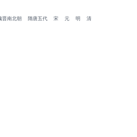
魏晋南北朝
隋唐五代
宋
元
明
清