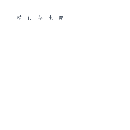
楷
行
草
隶
篆