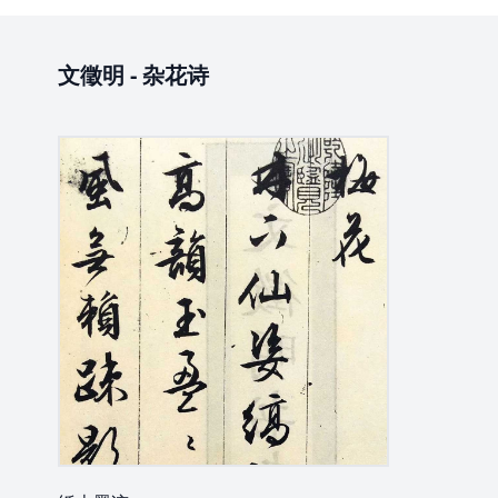
文徵明
-
杂花诗