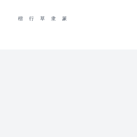
楷
行
草
隶
篆