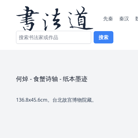
先秦
秦汉
搜索
何焯
-
食蟹诗轴
- 纸本墨迹
136.8x45.6cm。台北故宫博物院藏。