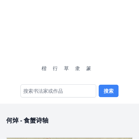
楷
行
草
隶
篆
搜索
何焯
-
食蟹诗轴