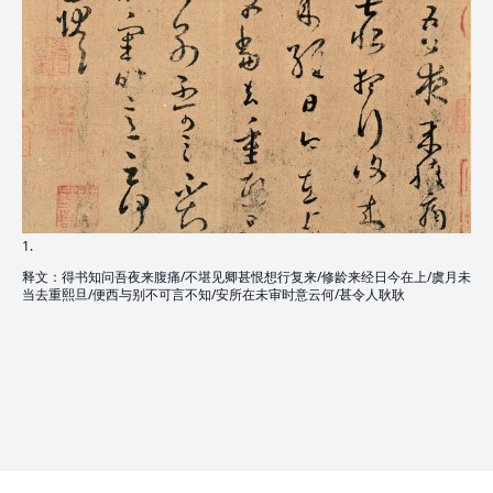
1.
释文：得书知问吾夜来腹痛/不堪见卿甚恨想行复来/修龄来经日今在上/虞月未
当去重熙旦/便西与别不可言不知/安所在未审时意云何/甚令人耿耿