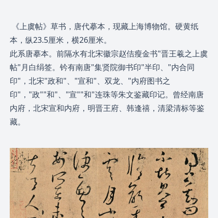
《上虞帖》草书，唐代摹本，现藏上海博物馆。硬黄纸
本，纵23.5厘米，横26厘米。
此系唐摹本。前隔水有北宋徽宗赵佶瘦金书"晋王羲之上虞
帖"月白绢签。钤有南唐"集贤院御书印"半印、"内合同
印"，北宋"政和"、"宣和"、双龙、"内府图书之
印"，"政""和"、"宣""和"连珠等朱文鉴藏印记。曾经南唐
内府，北宋宣和内府，明晋王府、韩逢禧，清梁清标等鉴
藏。