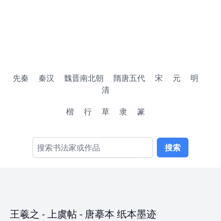
先秦
秦汉
魏晋南北朝
隋唐五代
宋
元
明
清
楷
行
草
隶
篆
搜索
王羲之
-
上虞帖
- 唐摹本 纸本墨迹