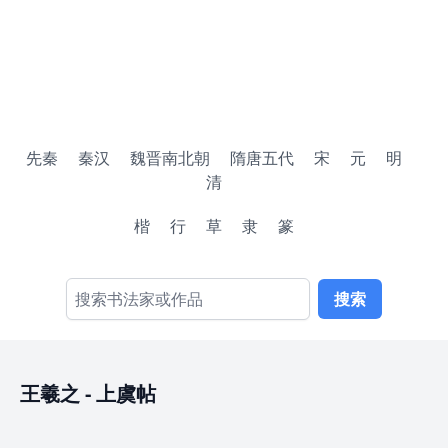
先秦
秦汉
魏晋南北朝
隋唐五代
宋
元
明
清
楷
行
草
隶
篆
搜索
王羲之
-
上虞帖