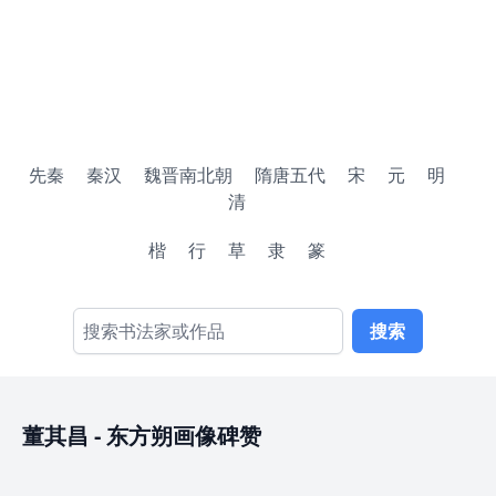
先秦
秦汉
魏晋南北朝
隋唐五代
宋
元
明
清
楷
行
草
隶
篆
搜索
董其昌
-
东方朔画像碑赞