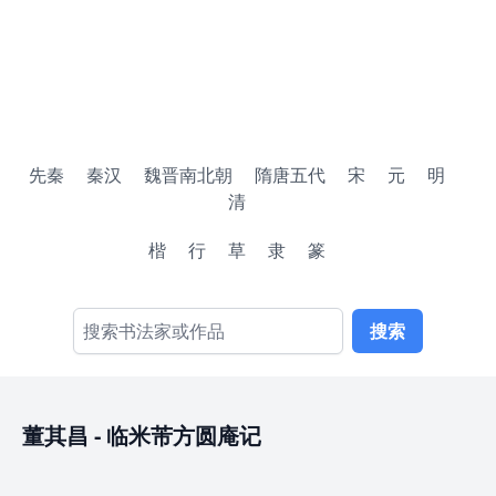
先秦
秦汉
魏晋南北朝
隋唐五代
宋
元
明
清
楷
行
草
隶
篆
搜索
董其昌
-
临米芾方圆庵记