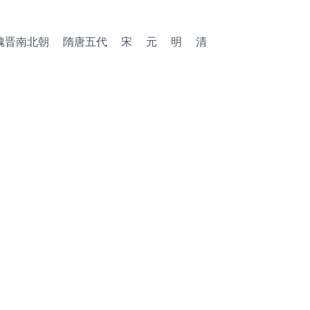
魏晋南北朝
隋唐五代
宋
元
明
清