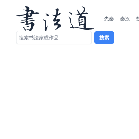
先秦
秦汉
搜索