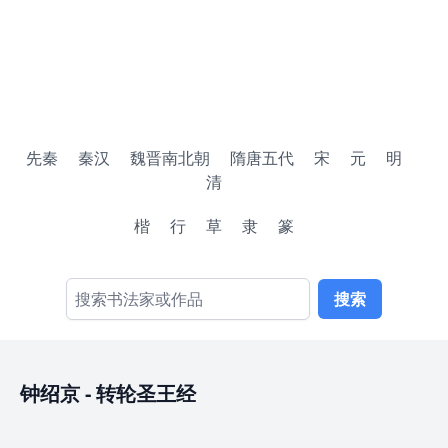
先秦
秦汉
魏晋南北朝
隋唐五代
宋
元
明
清
楷
行
草
隶
篆
搜索
钟绍京
-
转轮圣王经