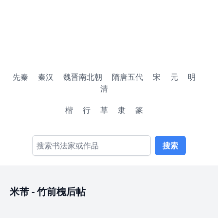
先秦
秦汉
魏晋南北朝
隋唐五代
宋
元
明
清
楷
行
草
隶
篆
搜索
米芾
-
竹前槐后帖