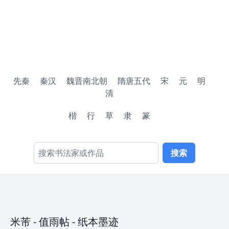
先秦
秦汉
魏晋南北朝
隋唐五代
宋
元
明
清
楷
行
草
隶
篆
搜索
米芾
-
值雨帖
- 纸本墨迹