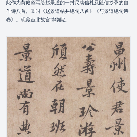
此作为黄庭坚写给赵景道的一封尺牍信札及随信抄录的自
作诗八首。又叫《赵景道帖并绝句八首》《与景道绝句诗
卷》。现藏台北故宫博物院。