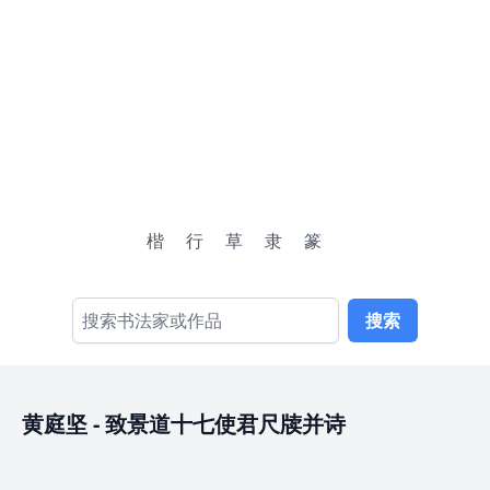
楷
行
草
隶
篆
搜索
黄庭坚
-
致景道十七使君尺牍并诗