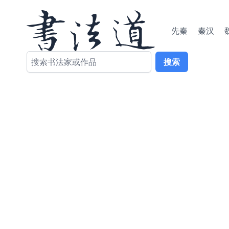
先秦
秦汉
搜索