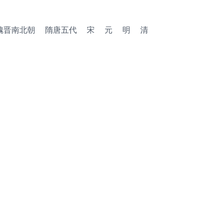
魏晋南北朝
隋唐五代
宋
元
明
清