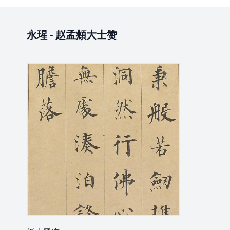
永瑆
-
赵孟頫大士赞