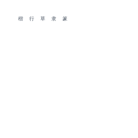
楷
行
草
隶
篆