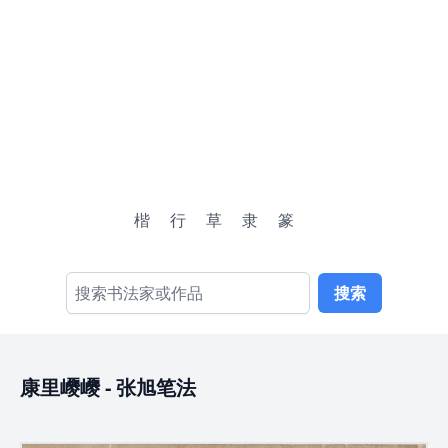
楷
行
草
隶
篆
搜索
康里巎巎
-
张旭笔法