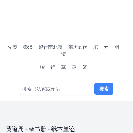
先秦
秦汉
魏晋南北朝
隋唐五代
宋
元
明
清
楷
行
草
隶
篆
搜索
黄道周
-
杂书册
- 纸本墨迹