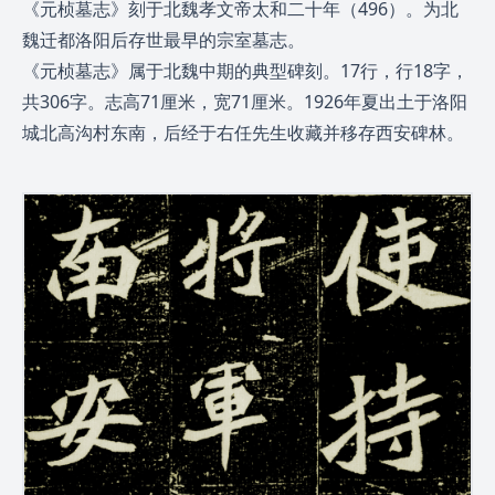
《元桢墓志》刻于北魏孝文帝太和二十年（496）。为北
魏迁都洛阳后存世最早的宗室墓志。
《元桢墓志》属于北魏中期的典型碑刻。17行，行18字，
共306字。志高71厘米，宽71厘米。1926年夏出土于洛阳
城北高沟村东南，后经于右任先生收藏并移存西安碑林。