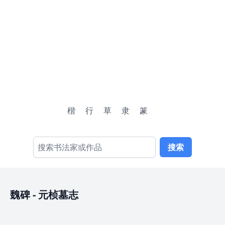
楷
行
草
隶
篆
搜索
魏碑
-
元桢墓志