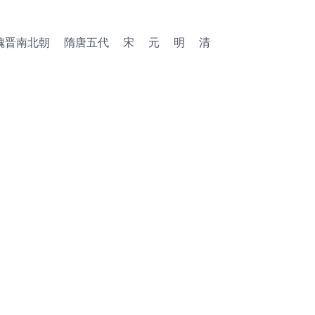
魏晋南北朝
隋唐五代
宋
元
明
清