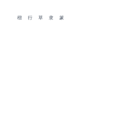
楷
行
草
隶
篆