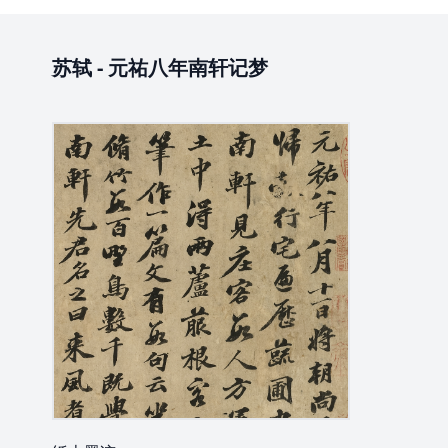
苏轼
-
元祐八年南轩记梦