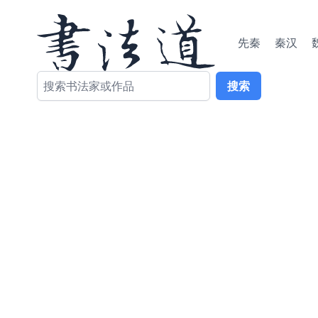
先秦
秦汉
搜索