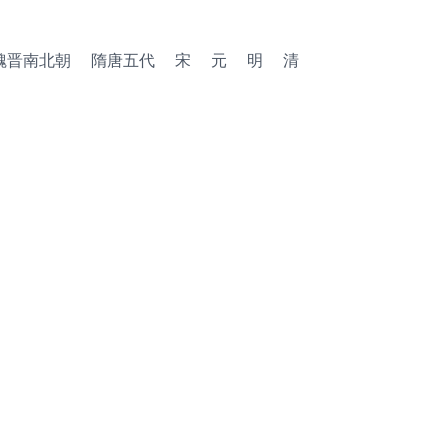
魏晋南北朝
隋唐五代
宋
元
明
清