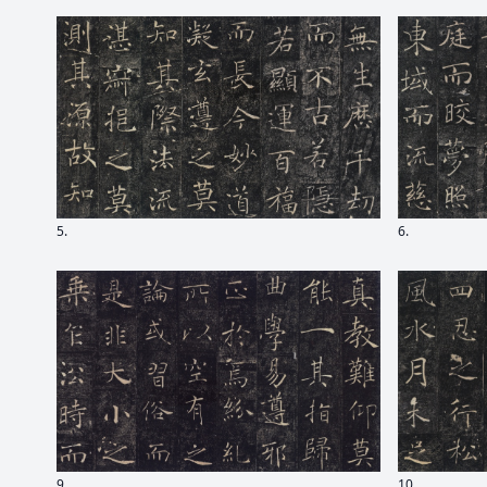
5.
6.
9.
10.