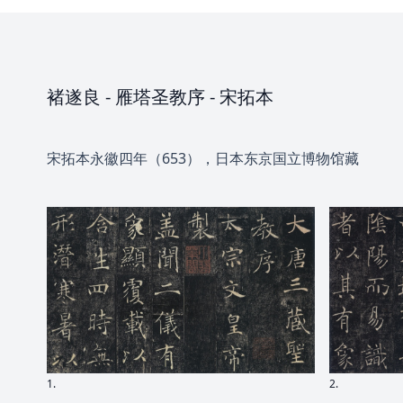
褚遂良
-
雁塔圣教序
- 宋拓本
宋拓本永徽四年（653），日本东京国立博物馆藏
1.
2.