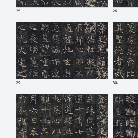
25.
26.
29.
30.