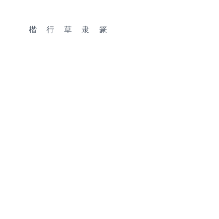
楷
行
草
隶
篆