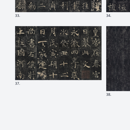
33.
34.
37.
38.