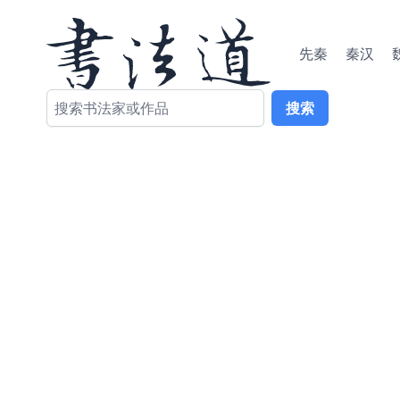
先秦
秦汉
搜索