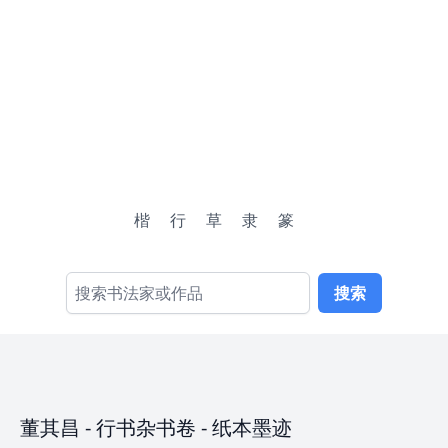
楷
行
草
隶
篆
搜索
董其昌
-
行书杂书卷
- 纸本墨迹