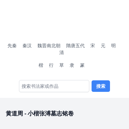
先秦
秦汉
魏晋南北朝
隋唐五代
宋
元
明
清
楷
行
草
隶
篆
搜索
黄道周
-
小楷张溥墓志铭卷