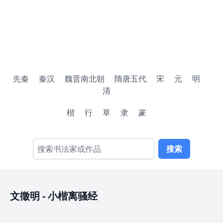
先秦
秦汉
魏晋南北朝
隋唐五代
宋
元
明
清
楷
行
草
隶
篆
搜索
文徵明
-
小楷离骚经