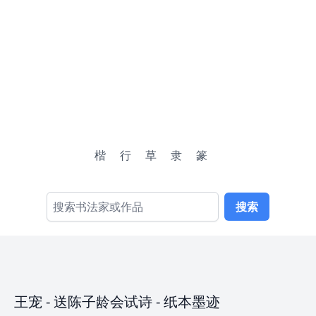
楷
行
草
隶
篆
搜索
王宠
-
送陈子龄会试诗
- 纸本墨迹