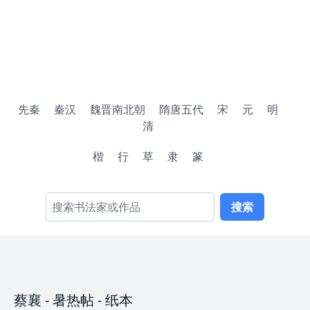
先秦
秦汉
魏晋南北朝
隋唐五代
宋
元
明
清
楷
行
草
隶
篆
搜索
蔡襄
-
暑热帖
- 纸本