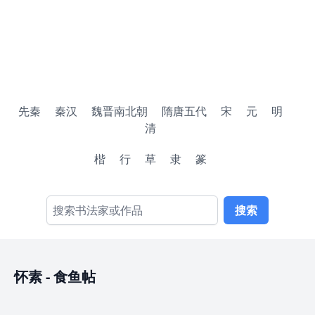
先秦
秦汉
魏晋南北朝
隋唐五代
宋
元
明
清
楷
行
草
隶
篆
搜索
怀素
-
食鱼帖