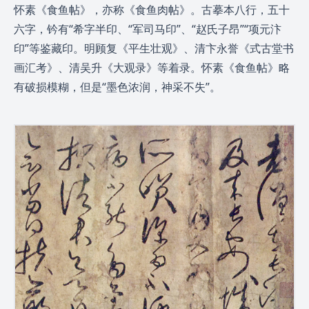
怀素《食鱼帖》，亦称《食鱼肉帖》。古摹本八行，五十
六字，钤有“希字半印、“军司马印”、“赵氏子昂”“项元汴
印”等鉴藏印。明顾复《平生壮观》、清卞永誉《式古堂书
画汇考》、清吴升《大观录》等着录。怀素《食鱼帖》略
有破损模糊，但是“墨色浓润，神采不失”。