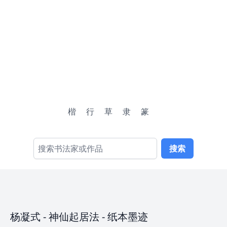
楷
行
草
隶
篆
搜索
杨凝式
-
神仙起居法
- 纸本墨迹