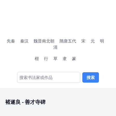
先秦
秦汉
魏晋南北朝
隋唐五代
宋
元
明
清
楷
行
草
隶
篆
搜索
褚遂良
-
善才寺碑