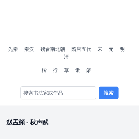
先秦
秦汉
魏晋南北朝
隋唐五代
宋
元
明
清
楷
行
草
隶
篆
搜索
赵孟頫
-
秋声赋