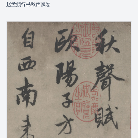
赵孟頫行书秋声赋卷