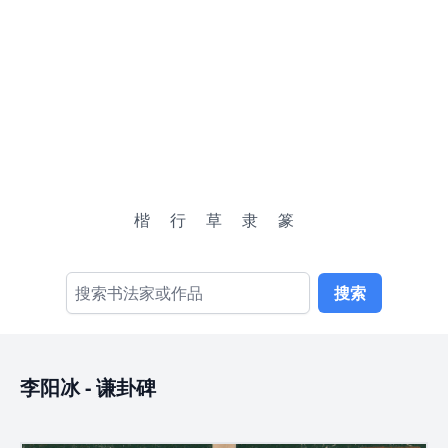
楷
行
草
隶
篆
搜索
李阳冰
-
谦卦碑