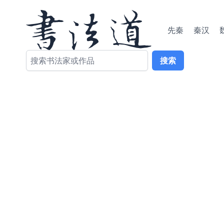
先秦
秦汉
搜索