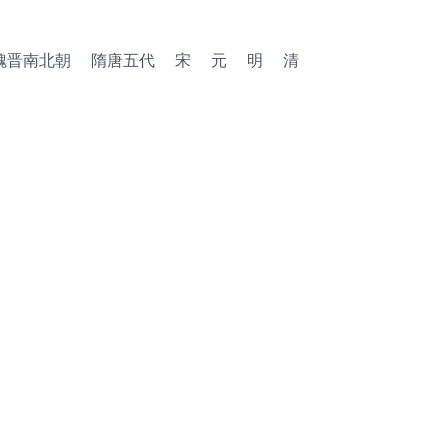
魏晋南北朝
隋唐五代
宋
元
明
清