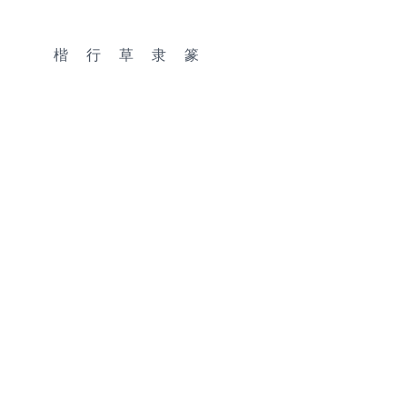
楷
行
草
隶
篆