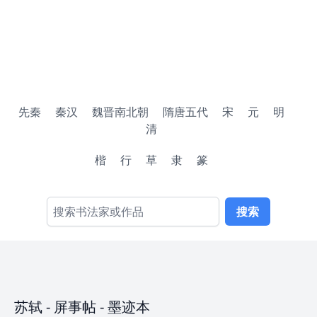
先秦
秦汉
魏晋南北朝
隋唐五代
宋
元
明
清
楷
行
草
隶
篆
搜索
苏轼
-
屏事帖
- 墨迹本