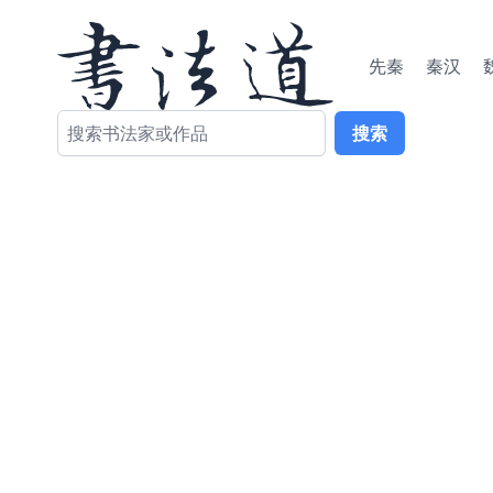
先秦
秦汉
搜索