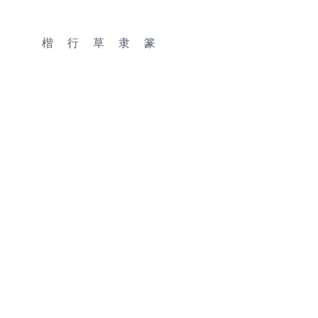
楷
行
草
隶
篆