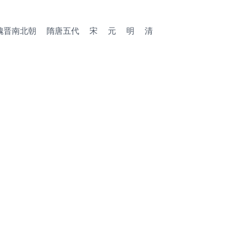
魏晋南北朝
隋唐五代
宋
元
明
清