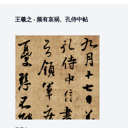
王羲之
-
频有哀祸、孔侍中帖