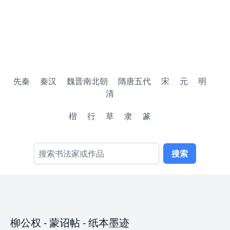
先秦
秦汉
魏晋南北朝
隋唐五代
宋
元
明
清
楷
行
草
隶
篆
搜索
柳公权
-
蒙诏帖
- 纸本墨迹