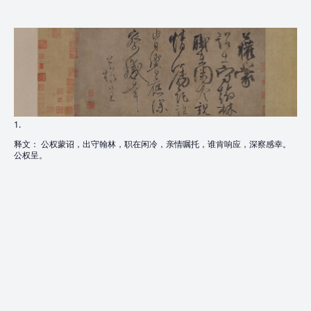
1.
释文： 公权蒙诏，出守翰林，职在闲冷，亲情嘱托，谁肯响应，深察感幸。
公权呈。