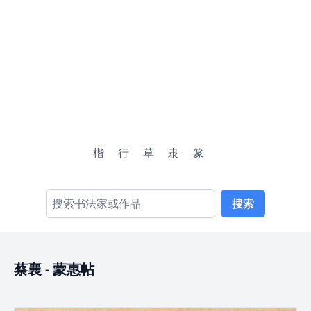
楷
行
草
隶
篆
搜索
蔡襄
-
蒙惠帖