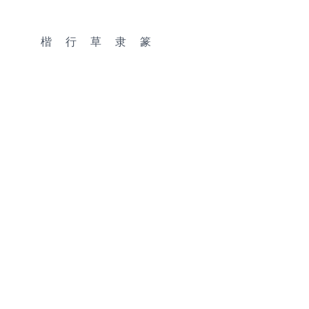
楷
行
草
隶
篆