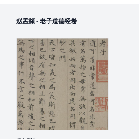
赵孟頫
-
老子道德经卷