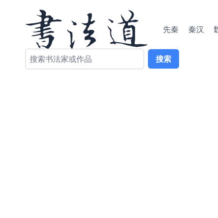
先秦
秦汉
搜索