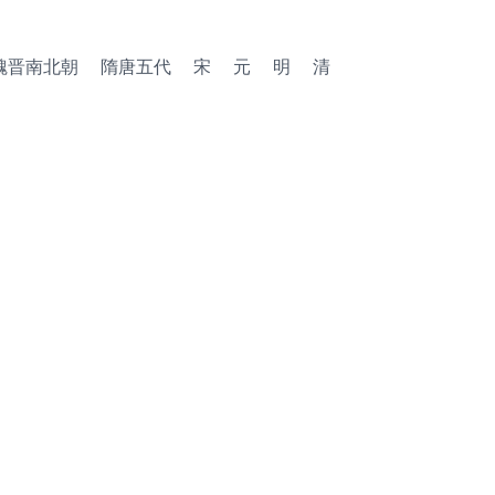
魏晋南北朝
隋唐五代
宋
元
明
清