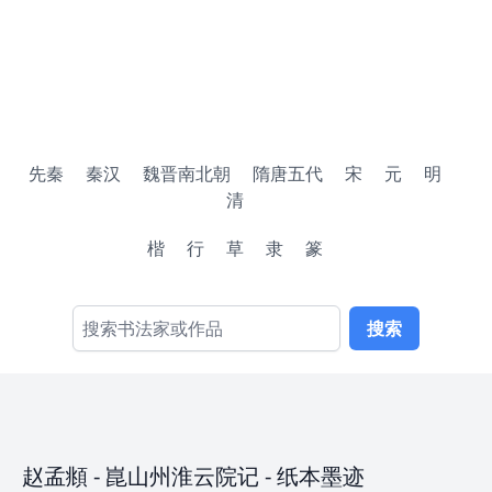
先秦
秦汉
魏晋南北朝
隋唐五代
宋
元
明
清
楷
行
草
隶
篆
搜索
赵孟頫
-
崑山州淮云院记
- 纸本墨迹