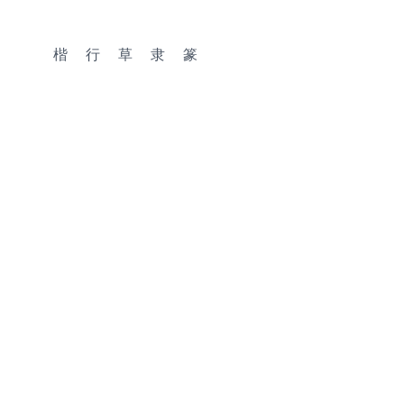
楷
行
草
隶
篆