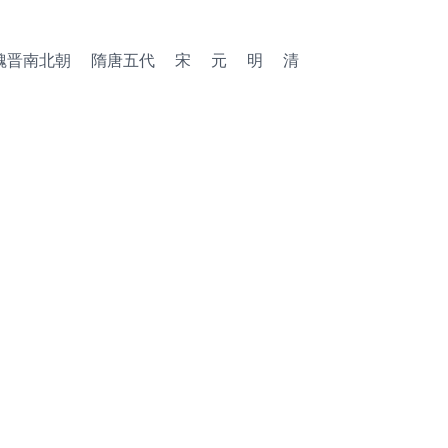
魏晋南北朝
隋唐五代
宋
元
明
清