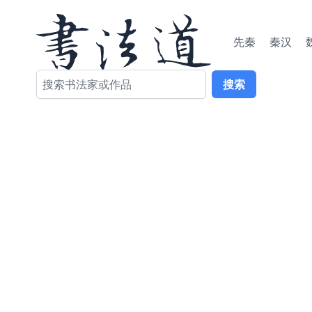
先秦
秦汉
搜索