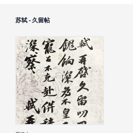
苏轼
-
久留帖