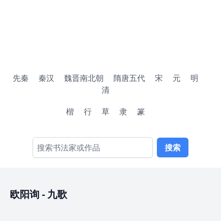
先秦
秦汉
魏晋南北朝
隋唐五代
宋
元
明
清
楷
行
草
隶
篆
搜索
欧阳询
-
九歌