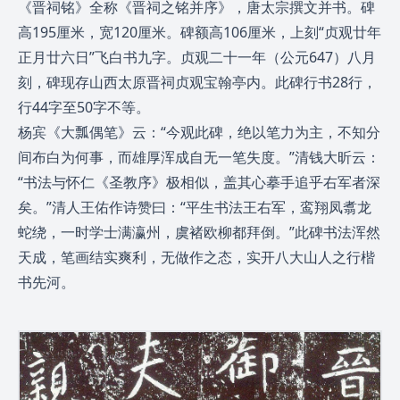
《晋祠铭》全称《晋祠之铭并序》，唐太宗撰文并书。碑
高195厘米，宽120厘米。碑额高106厘米，上刻“贞观廿年
正月廿六日”飞白书九字。贞观二十一年（公元647）八月
刻，碑现存山西太原晋祠贞观宝翰亭内。此碑行书28行，
行44字至50字不等。
杨宾《大瓢偶笔》云：“今观此碑，绝以笔力为主，不知分
间布白为何事，而雄厚浑成自无一笔失度。”清钱大昕云：
“书法与怀仁《圣教序》极相似，盖其心摹手追乎右军者深
矣。”清人王佑作诗赞曰：“平生书法王右军，鸾翔凤翥龙
蛇绕，一时学士满瀛州，虞褚欧柳都拜倒。”此碑书法浑然
天成，笔画结实爽利，无做作之态，实开八大山人之行楷
书先河。