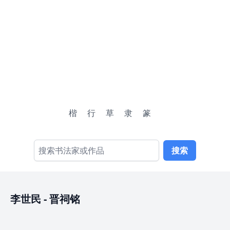
楷
行
草
隶
篆
搜索
李世民
-
晋祠铭