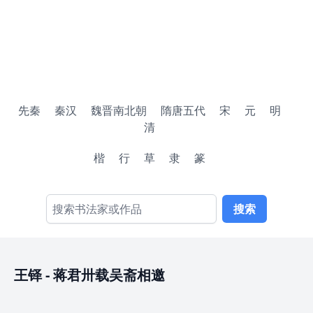
先秦
秦汉
魏晋南北朝
隋唐五代
宋
元
明
清
楷
行
草
隶
篆
搜索
王铎
-
蒋君卅载吴斋相邀