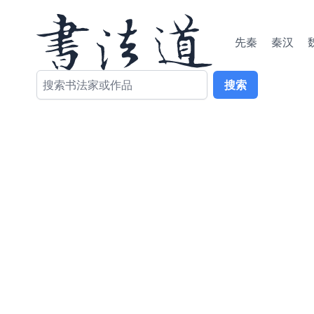
先秦
秦汉
搜索