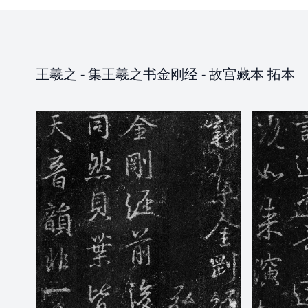
王羲之
-
集王羲之书金刚经
- 故宫藏本 拓本