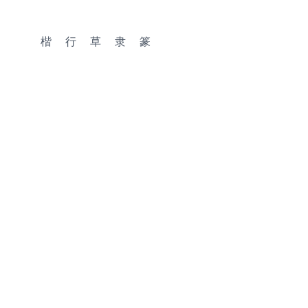
楷
行
草
隶
篆