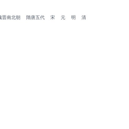
魏晋南北朝
隋唐五代
宋
元
明
清