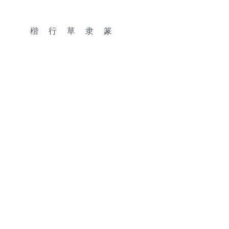
楷
行
草
隶
篆