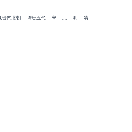
魏晋南北朝
隋唐五代
宋
元
明
清