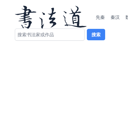
先秦
秦汉
搜索