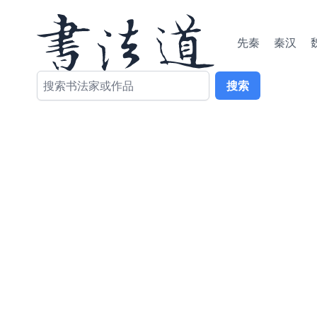
先秦
秦汉
搜索