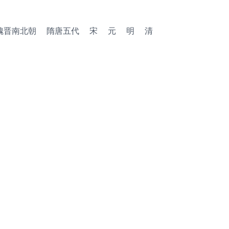
魏晋南北朝
隋唐五代
宋
元
明
清