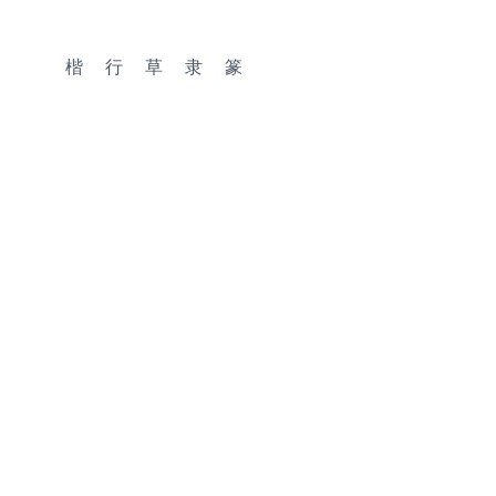
楷
行
草
隶
篆