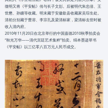
徵明又将《平安帖》传与长子文彭。后被明代朱忠僖、王
世懋、孙鑛等收藏。明末藏于安徽歙县收藏家吴琮生处。
清初分别藏于曹溶、李宗孔及梁清标家，梁清标去世时被
收入清内府。
2010年11月20日在北京举行的中国嘉德2010秋季拍卖会
“秋光万华――清代宫廷艺术集粹”拍卖。绢本墨迹草书
《平安帖》以三亿零八百万元人民币成交。