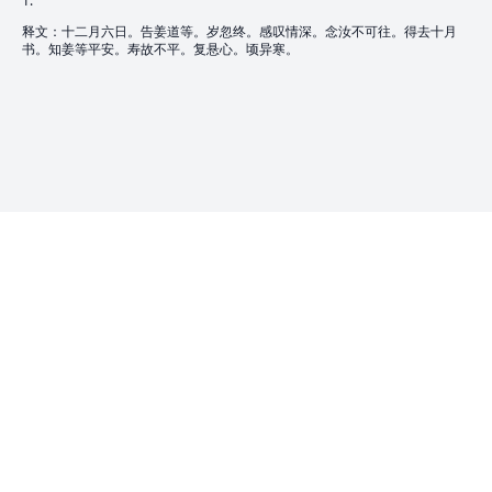
1.
释文：十二月六日。告姜道等。岁忽终。感叹情深。念汝不可往。得去十月
书。知姜等平安。寿故不平。复悬心。顷异寒。