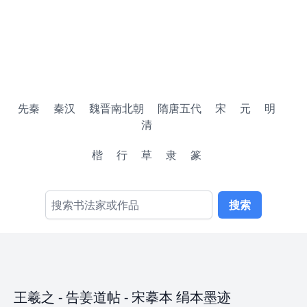
先秦
秦汉
魏晋南北朝
隋唐五代
宋
元
明
清
楷
行
草
隶
篆
搜索
王羲之
-
告姜道帖
- 宋摹本 绢本墨迹