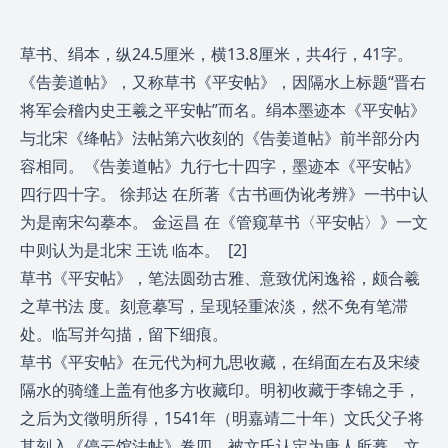
草书、绢本，纵24.5厘米，横13.8厘米，共4行，41字。
《告姜道帖》，又称草书《平安帖》，因隔水上标题“晋右
将军会稽内史王羲之平安帖”而名。绢本墨迹本《平安帖》
与北宋《绛帖》法帖第六收刻的《告姜道帖》前半部分内
容相同。《告姜道帖》九行七十四字，墨迹本《平安帖》
四行四十字。
徐邦达
在所著《古书画伪讹考辨》一书中认
为是南宋勾摹本。
金运昌
在《管窥草书〈平安帖〉》一文
中则认为是北宋
王诜
临本。 [2]
草书《平安帖》，笔法圆劲古雅、意致优闲逸裕，颇合羲
之草书法 度。刻意摹写，呈现轻重浓淡，然不免有笔滞
处。临写并勾描，留下细痕。
草书《平安帖》在元代为柯九思收藏，在绢面左右及宋绫
隔水的骑缝上盖有他多方收藏印。明初收藏于李锦之手，
之后为文徵明所得，1541年（明嘉靖二十年）文氏父子将
其刻入《停云馆法帖》卷四，被文氏认定为唐人所摹。文