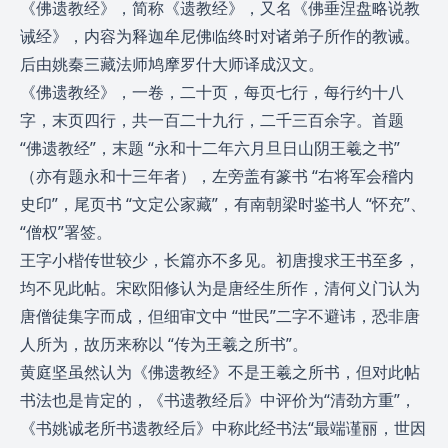
《佛遗教经》，简称《遗教经》，又名《佛垂涅盘略说教
诫经》，内容为释迦牟尼佛临终时对诸弟子所作的教诫。
后由姚秦三藏法师鸠摩罗什大师译成汉文。
《佛遗教经》，一卷，二十页，每页七行，每行约十八
字，末页四行，共一百二十九行，二千三百余字。首题
“佛遗教经”，末题 “永和十二年六月旦日山阴王羲之书”
（亦有题永和十三年者），左旁盖有篆书 “右将军会稽内
史印”，尾页书 “文定公家藏”，有南朝梁时鉴书人 “怀充”、
“僧权”署签。
王字小楷传世较少，长篇亦不多见。初唐搜求王书至多，
均不见此帖。宋欧阳修认为是唐经生所作，清何义门认为
唐僧徒集字而成，但细审文中 “世民”二字不避讳，恐非唐
人所为，故历来称以 “传为王羲之所书”。
黄庭坚虽然认为《佛遗教经》不是王羲之所书，但对此帖
书法也是肯定的，《书遗教经后》中评价为“清劲方重”，
《书姚诚老所书遗教经后》中称此经书法“最端谨丽，世因