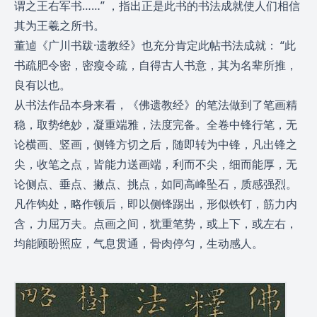
谓之王右军书……” ，指出正是此书的书法成就使人们相信
其为王羲之所书。
董逌《广川书跋·遗教经》也充分肯定此帖书法成就： “此
书疏肥令密，密瘦令疏，自得古人书意，其为名辈所推，
良有以也。
从书法作品本身来看，《佛遗教经》的笔法做到了笔画精
稳，取势绝妙，凝重端雅，法度完备。全卷中锋行笔，无
论横画、竖画，侧锋方切之后，随即转为中锋，凡出锋之
尖，收笔之点，皆能力送画端，利而不尖，细而能厚，无
论侧点、垂点、撇点、挑点，如同高峰坠石，质感强烈。
凡作钩处，略作顿后，即以侧锋踢出，形似铁钉，筋力内
含，力屈万夫。点画之间，犹重笔势，或上下，或左右，
均能顾盼照应，气息贯通，骨肉停匀，生动感人。