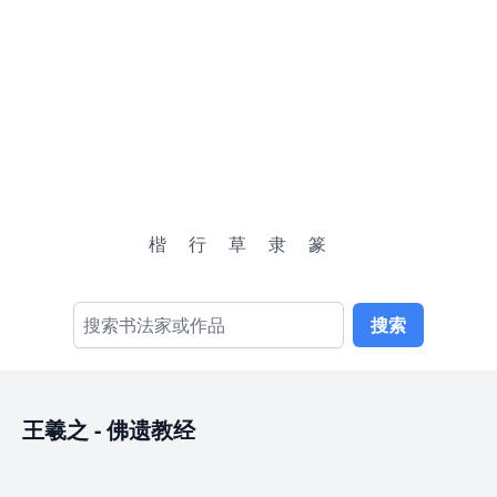
楷
行
草
隶
篆
搜索
王羲之
-
佛遗教经