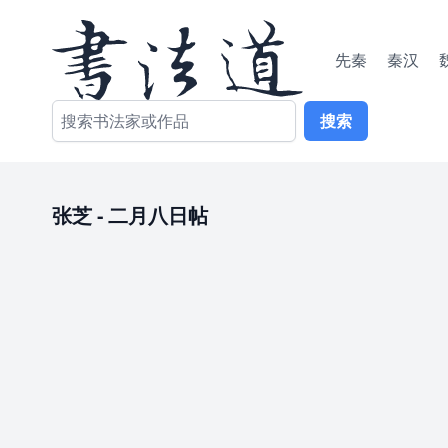
先秦
秦汉
搜索
张芝
-
二月八日帖