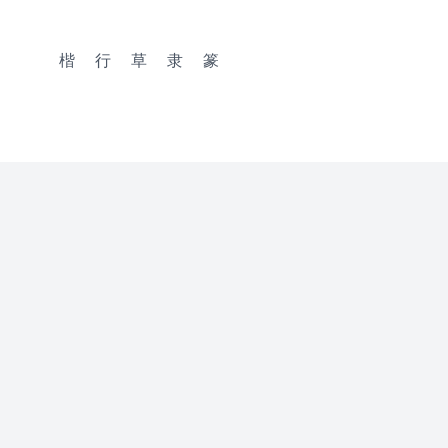
楷
行
草
隶
篆