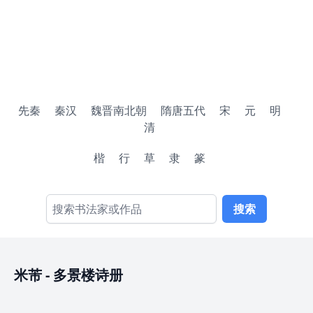
先秦
秦汉
魏晋南北朝
隋唐五代
宋
元
明
清
楷
行
草
隶
篆
搜索
米芾
-
多景楼诗册