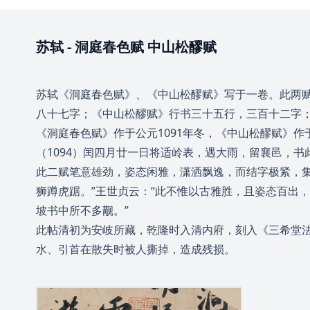
苏轼
-
洞庭春色赋 中山松醪赋
苏轼《洞庭春色赋》、《中山松醪赋》写于一卷。此两赋
八十七字；《中山松醪赋》行书三十五行，三百十二字
《洞庭春色赋》作于公元1091年冬，《中山松醪赋》作
（1094）闰四月廿一日将适岭表，遇大雨，留襄邑，书
此二赋笔意雄劲，姿态闲雅，潇洒飘逸，而结字极紧，集
狮蹲虎踞。”王世贞云：“此不惟以古雅胜，且姿态百出
坡书中所不多觏。”
此帖清初为安岐所藏，乾隆时入清内府，刻入《三希堂法帖
水、引首在散失时被人撕掉，造成残损。