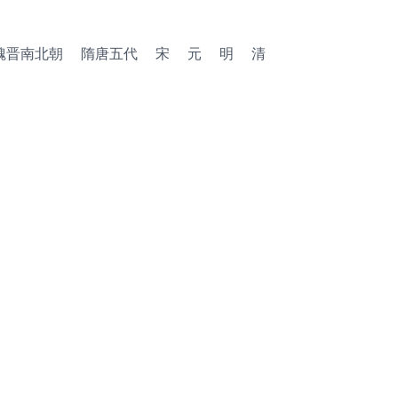
魏晋南北朝
隋唐五代
宋
元
明
清