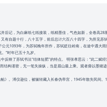
并后记，为白麻纸七纸接装，纸精墨佳，气色如新，全卷高28厘
；又有自题十行，八十五字，前后总计六百八十四字，为所见苏
于公元1093年，为苏轼晚年所作，苏轼贬往岭南，在途中遇大雨
此。”时年已五十九岁。
中反映了苏轼书法"结体短肥"的特点。 明张孝思云：“此二赋
，而结构谨密，无一笔失操纵，当是眉山最上乘。观者毋以墨猪迹
》。溥仪逊位，被辗转藏入长春伪帝宫，1945年散失民间。1