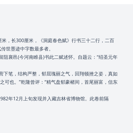
米，长300厘米，《洞庭春色赋》行书三十二行，二百
轼传世墨迹中字数最多者。
留阻襄邑(今河南睢县)书此二赋述怀。自题云：“绍圣元年
经营下笔，结构严整，郁屈瑰丽之气，回翔顿挫之姿，真如
之可也。”乾隆曾评：“精气盘郁豪楮间，首尾丽富，信东
982年12月上旬发现并入藏吉林省博物馆。此卷前隔