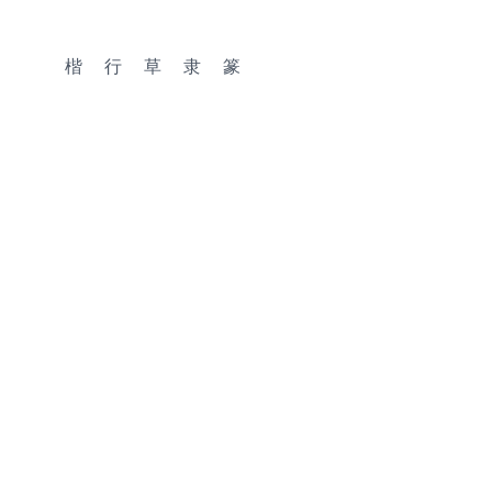
楷
行
草
隶
篆