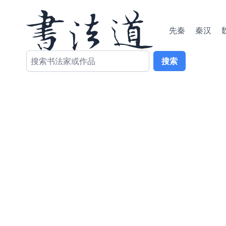
先秦
秦汉
搜索