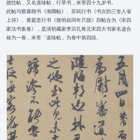
德忱帖，又名道味帖，行草书，米芾四十九岁书。
此帖与蔡襄楷书《海隅帖》、苏轼行书《书次韵三舍人省
上诗》、黄庭坚行书《致明叔同年尺牍》四帖合为《宋四
家法书集卷》，是清初藏家李宗孔将北宋四大书家名迹合
裱为一卷，米芾「道味帖」为卷中第四段。