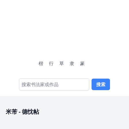
楷
行
草
隶
篆
搜索
米芾
-
德忱帖