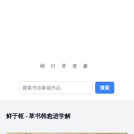
楷
行
草
隶
篆
搜索
鲜于枢
-
草书韩愈进学解